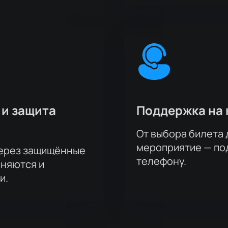
 и защита
Поддержка на 
От выбора билета 
мероприятие — под
через защищённые
телефону.
аняются и
и.