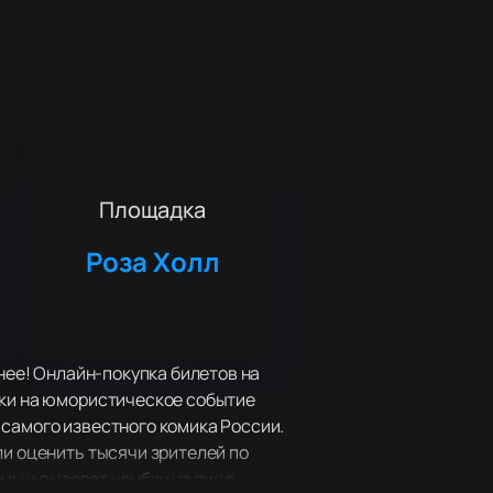
Площадка
Роза Холл
бнее! Онлайн-покупка билетов на
чки на юмористическое событие
 самого известного комика России.
ли оценить тысячи зрителей по
емы и вызовет улыбку на лице