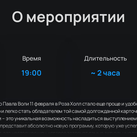
О мероприятии
Время
Длительность
19:00
~
2 часа
p Павла Воли 11 февраля в Роза Холл стало еще проще и удо
 и легко стать обладателем той самой долгожданной карто
и – это уникальная возможность насладиться выступлением
я представит абсолютно новую программу, которую уже успе
т, это настоящее шоу, которое затронет самые актуальные т