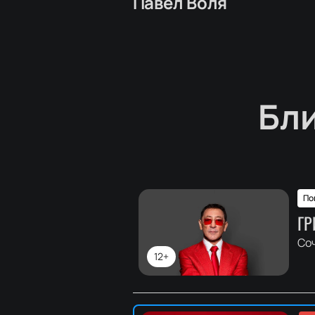
Павел Воля
Бл
По
ГР
Со
12+