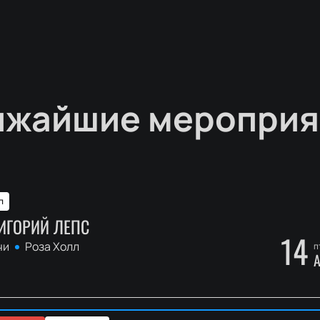
ижайшие мероприя
п
ИГОРИЙ ЛЕПС
14
чи
Роза Холл
п
А