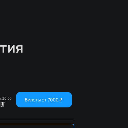
тия
т, 20:00
Билеты от
7000
₽
ВГ