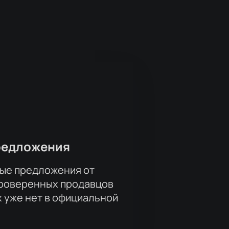
шь быть уверен, что они будут
тия! Узнай больше о мероприятии
е билетов. Его выступления
шутках истинные ценности и
 это настоящее искусство, которое
вла Воли и забронируй свое место
яйся на наш сайт прямо сейчас и
редложения
ые предложения от
проверенных продавцов
х уже нет в официальной