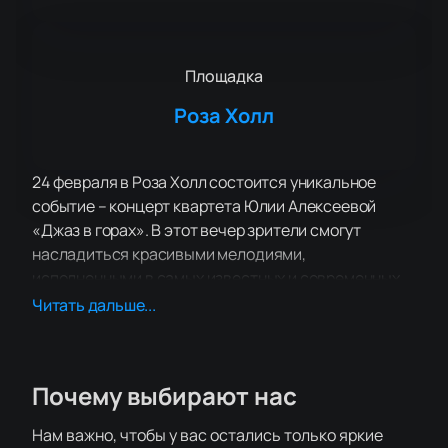
Площадка
Роза Холл
24 февраля в Роза Холл состоится уникальное
событие – концерт квартета Юлии Алексеевой
«Джаз в горах». В этот вечер зрители смогут
насладиться красивыми мелодиями,
исполненными в самых известных и современных
стилях джаза.
Читать дальше...
Программа концерта будет включать в себя
латину, традиционный свинг, баллады, блюз, а
также музыку таких модерновых джазовых
Почему выбирают нас
композиторов, как Уэйн Шортер, Джошуа Редман,
Бад Пауэл и другие. Но не только зарубежные
Нам важно, чтобы у вас остались только яркие
мелодии заполнят вечер, также зрители смогут