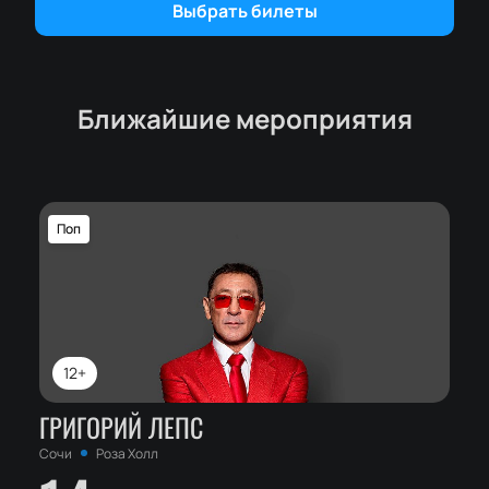
музыки в самом сердце природных красот
Выбрать билеты
Заснеженных гор.
Ближайшие мероприятия
Поп
12+
ГРИГОРИЙ ЛЕПС
Сочи
Роза Холл