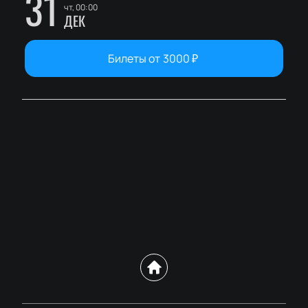
31
чт, 00:00
ДЕК
Билеты от
3000
₽