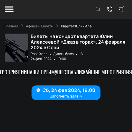
Главная
Афиша и Билеты
Квартет Юлии Але...
Билеты на концерт квартета Юлии
Алексеевой «Джаз в горах», 24 февраля
2024 в Сочи
Роза Холл
Джаз и блюз
16+
24 фев. 2024
19:00
МЕРОПРИЯТИИ
НАШИ ПРЕИМУЩЕСТВА
БЛИЖАЙШИЕ МЕРОПРИЯТИЯ