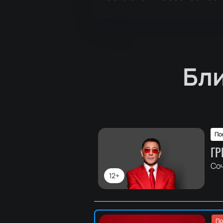
Бл
По
ГР
Со
12+
По