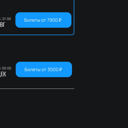
с, 21:00
Билеты от
7900
₽
ВГ
т, 00:00
Билеты от
3000
₽
ЕК