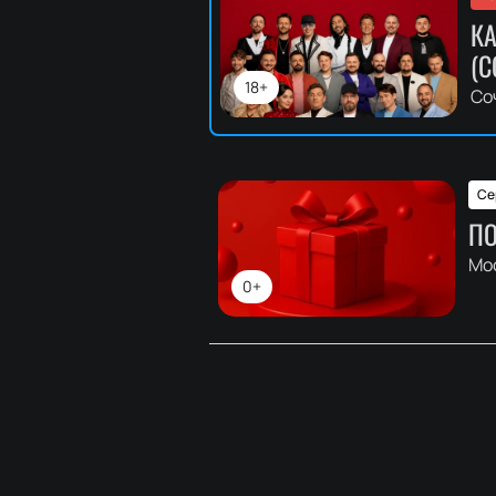
К
(C
18+
Со
Се
ПО
Мо
0+