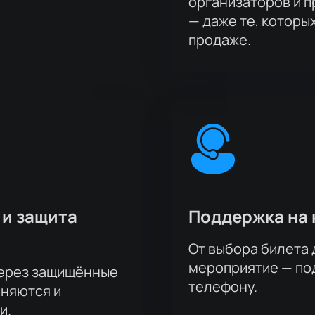
организаторов и 
— даже те, которы
продаже.
 и защита
Поддержка на 
От выбора билета 
мероприятие — под
через защищённые
телефону.
аняются и
и.