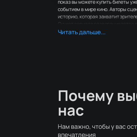
показ вы можете купить билеты уж
событием в мире кино. Авторы сце
историю, которая захватит зрителе
Сюжет сериала разворачивается в 
и младшая, начинающая колдунья С
Читать дальше...
надвигающемся бедствии. Чтобы сп
Москву, где еще живет молодой Ив
В ролях сериала задействованы из
Арина Рожкова, Александр Устюгов
продюсерами выступили Эдуард Ил
Креативными продюсерами проекта 
Купить билеты на наш сайте можно
Почему в
нас
Нам важно, чтобы у вас ос
впечатления