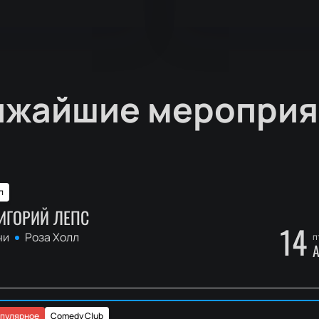
ижайшие мероприя
п
ИГОРИЙ ЛЕПС
14
чи
Роза Холл
п
А
пулярное
Comedy Club