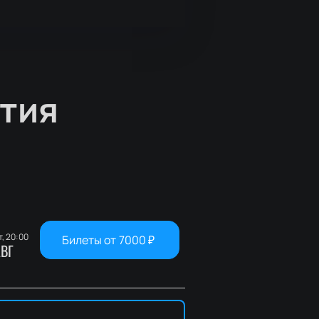
тия
т, 20:00
Билеты от
7000
₽
ВГ