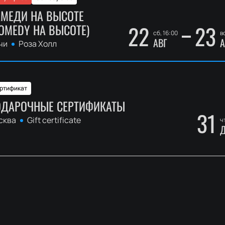
АМЕДИ НА ВЫСОТЕ
22
23
OMEDY НА ВЫСОТЕ)
сб, 16:00
в
АВГ
А
чи
Роза Холл
ртификат
ДАРОЧНЫЕ СЕРТИФИКАТЫ
31
сква
Gift certificate
ч
Д