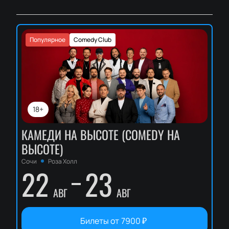
Популярное
Comedy Club
18+
КАМЕДИ НА ВЫСОТЕ (COMEDY НА
ВЫСОТЕ)
Сочи
Роза Холл
22
23
АВГ
АВГ
Билеты от
7900
₽