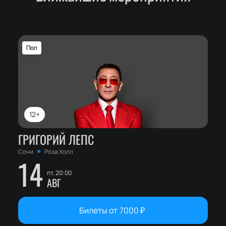
Поп
12+
ГРИГОРИЙ ЛЕПС
Сочи
Роза Холл
14
пт, 20:00
АВГ
Билеты от
7000
₽