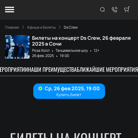
Главная
Афиша и Билеты
Ds Crew
Билеты на концерт Ds Crew, 26 февраля
2025 в Сочи
Роза Холл
Танцевальное шоу
12+
26 фев. 2025
19:00
МЕРОПРИЯТИИ
НАШИ ПРЕИМУЩЕСТВА
БЛИЖАЙШИЕ МЕРОПРИЯТИЯ