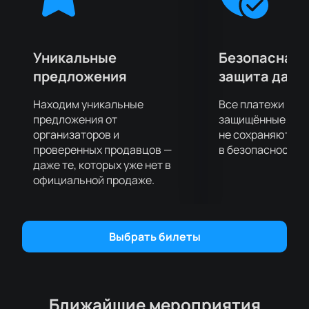
зрителей по всей стране.
Не упустите возможность стать частью этого
события! Купить билеты на нашем сайте можно уже
сегодня. Забронируйте лучшие места и
Уникальные
Безопасная 
насладитесь шоу, которое обещает стать одним из
предложения
защита данн
самых ярких событий года. Купить билеты на нашем
сайте — это просто и удобно.
Находим уникальные
Все платежи про
предложения от
защищённые шлю
организаторов и
не сохраняются 
проверенных продавцов —
в безопасности.
даже те, которых уже нет в
официальной продаже.
Выбрать билеты
Ближайшие мероприятия