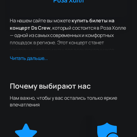
Роза Холл
На нашем сайте вы можете
купить билеты на
концерт Ds Crew
, который состоится в Роза Холле
— одной из самых современных и комфортных
площадок в регионе. Этот концерт станет
настоящим праздником для всех поклонников
танцевального искусства. Коллектив из Перми,
Читать дальше...
известный благодаря победе в шоу «Новые танцы
на ТНТ», представит свою новую сольную
программу, которая обещает быть яркой и
Почему выбирают нас
впечатляющей.
В программе концерта — невероятная
Нам важно, чтобы у вас остались только яркие
хореография, стильные номера и оригинальные
впечатления
световые решения, которые создадут уникальную
атмосферу. Ds Crew вновь продемонстрируют
свою мастерскую синхронность и творческий
подход, которые покорили сердца миллионов