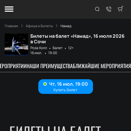
Главная
Афиша и Билеты
Намад
Билеты на балет «Намад», 16 июля 2026
в Сочи
Роза Холл
Балет
12+
16 июл.
19:00
МЕРОПРИЯТИИ
НАШИ ПРЕИМУЩЕСТВА
БЛИЖАЙШИЕ МЕРОПРИЯТИЯ