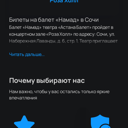
Роза Холл
Билеты на балет «Намад» в Сочи
Балет «Намад» театра «Астана Балет» пройдет в
концертном зале «Роза Холл» по адресу: Сочи, ул.
Набережная Лаванды, д. 6, стр. 1. Театр приглашает
зрителей на новое произведение, в котором
Читать дальше...
сочетаются национальные традиции и
современные направления хореографии. На сцене
выступят около шестидесяти артистов, а для
спектакля подготовили костюмы ручной работы.
Почему выбирают нас
Купить билеты на балет «Намад» можно онлайн.
Нам важно, чтобы у вас остались только яркие
Сюжет
впечатления
В основе спектакля лежит история о культурном
наследии и современности, которую артисты
передают через танец. Постановку создал
известный хореограф, она отражает мотивы