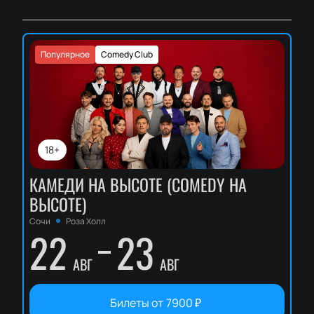
Популярное
Comedy Club
18+
КАМЕДИ НА ВЫСОТЕ (COMEDY НА
ВЫСОТЕ)
Сочи
Роза Холл
22
23
АВГ
АВГ
Билеты от
7900
₽