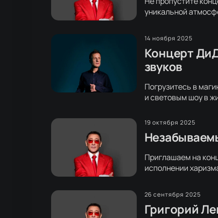
Не пропустите конц
уникальной атмосфе
14 ноября 2025
Концерт ДиД
звуков
Погрузитесь в маги
и световым шоу в ж
19 октября 2025
Незабываемы
Приглашаем на конц
исполнении харизма
26 сентября 2025
Григорий Ле