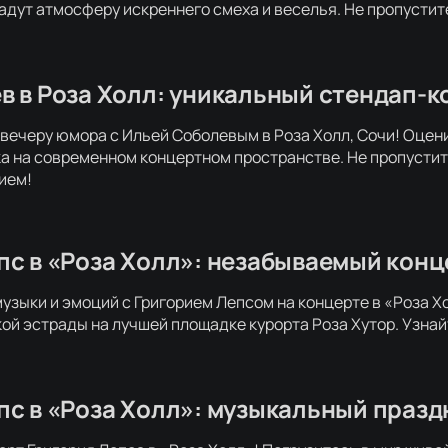
дут атмосферу искреннего смеха и веселья. Не пропустите
в в Роза Холл: уникальный стендап-к
вечеру юмора с Ильей Соболевым в Роза Холл, Сочи! Оцен
а на современном концертном пространстве. Не пропусти
ием!
пс в «Роза Холл»: незабываемый конц
музыки и эмоций с Григорием Лепсом на концерте в «Роза 
ой эстрады на лучшей площадке курорта Роза Хутор. Узнай
пс в «Роза Холл»: музыкальный празд