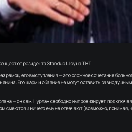
онцерт от резидента Standup Шоу на ТНТ.
з рамок, его выступления — это сложное сочетание больно
нина. Его шарм и обаяние не могут оставить равнодушными 
лана — он сам. Нурлан свободно импровизирует, подключая 
ном смеются и ничего ему не отвечают (возможно, понимая, 