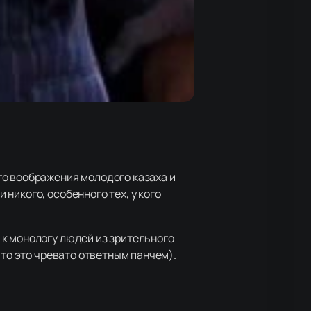
го воображения молодого казаха и
никого, особенного тех, у кого
к монологу людей из зрительного
что это чревато ответным панчем).