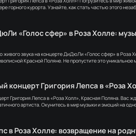
ерт Григория Лепса в «Роза Холл»! Погрузитесь в мир живо
ре горного курорта. Узнайте, как стать частью этого нез
юЛи «Голос сфер» в Роза Холле: муз
ю живого звука на концерте ДиДюЛи «Голос сфер» в Роза Х
ивописной Красной Поляне. Не пропустите это уникальное
й концерт Григория Лепса в «Роза Х
ерт Григория Лепса в «Роза Холл», Красная Поляна. Вас ж
тичного артиста. Окунитесь в мир музыки и эмоций на одн
пс в Роза Холле: возвращение на родн