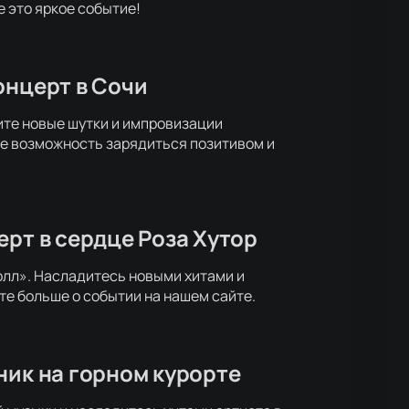
 это яркое событие!
онцерт в Сочи
ите новые шутки и импровизации
те возможность зарядиться позитивом и
ерт в сердце Роза Хутор
Холл». Насладитесь новыми хитами и
те больше о событии на нашем сайте.
ник на горном курорте