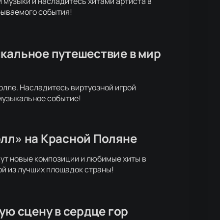
й музыки и насладитесь хитами артиста в
абываемого события!
ыкальное путешествие в мир
олле. Насладитесь виртуозной игрой
 музыкальное событие!
олл» на Красной Поляне
дут новые композиции и любимые хиты в
ой из лучших площадок страны!
ую сцену в сердце гор