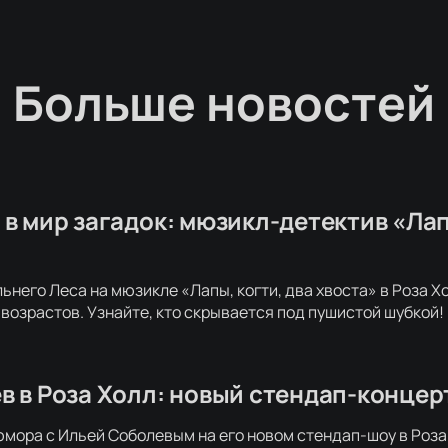
Больше новостей
в мир загадок: мюзикл-детектив «Лапы
ьнего Леса на мюзикле «Лапы, когти, два хвоста» в Роза 
 возрастов. Узнайте, кто скрывается под пушистой шубкой!
в в Роза Холл: новый стендап-концер
юмора с Ильей Соболевым на его новом стендап-шоу в Роза