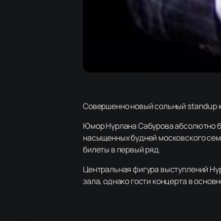
Совершенно новый сольный standup к
Юмор Нурлана Сабурова абсолютно бе
насыщенных будней московского семья
билеты в первый ряд.
Центральная фигура выступлений Нур
зала, однако гости концерта в основ