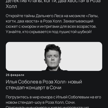
детектив «Лапы, когти, два хвоста» в Роза
Холл
Откройте тайны Дальнего Леса на мюзикле «Лапы,
когти, два хвоста» в Роза Холл. Захватывающий
сюжет с юмором и интригами для всех возрастов.
Узнайте, кто скрывается под пушистой шубкой!
26 февраля
Илья Соболев в Роза Холл: новый
стендап-концерт в Сочи
Погрузитесь в мир юмора с Ильей Соболевым на его
новом стендап-шоу в Роза Холл, Сочи.
Оригинальные номера и живая импровизация