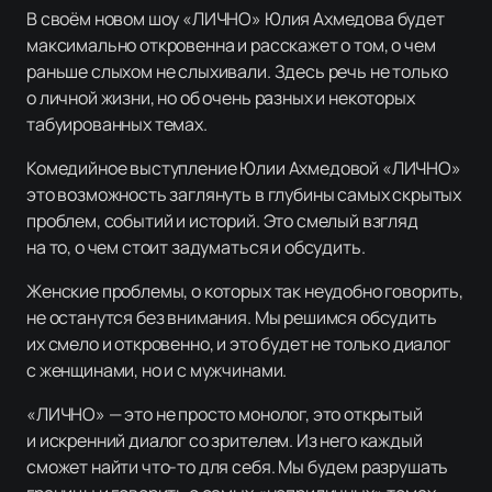
В своём новом шоу «ЛИЧНО» Юлия Ахмедова будет
максимально откровенна и расскажет о том, о чем
раньше слыхом не слыхивали. Здесь речь не только
о личной жизни, но об очень разных и некоторых
табуированных темах.
Комедийное выступление Юлии Ахмедовой «ЛИЧНО»
это возможность заглянуть в глубины самых скрытых
проблем, событий и историй. Это смелый взгляд
на то, о чем стоит задуматься и обсудить.
Женские проблемы, о которых так неудобно говорить,
не останутся без внимания. Мы решимся обсудить
их смело и откровенно, и это будет не только диалог
с женщинами, но и с мужчинами.
«ЛИЧНО» — это не просто монолог, это открытый
и искренний диалог со зрителем. Из него каждый
сможет найти что-то для себя. Мы будем разрушать