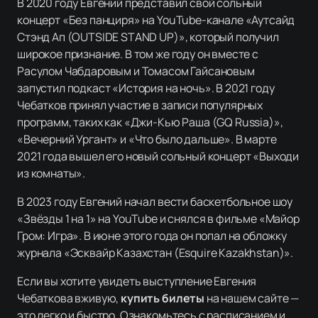
В 2020 году Евгений представил свой сольный
концерт «Без панциря» на YouTube-канале «Аутсайд
Стэнд Ап (OUTSIDE STAND UP)», который получил
широкое признание. В том же году он вместе с
Расулом Чабдаровым и Томасом Гайсановым
запустил подкаст «История на ночь». В 2021 году
Чебатков принял участие в записи популярных
программ, таких как «Джи-Кью Раша (GQ Russia)»,
«Вечерний Ургант» и «Что было дальше». В марте
2021 года вышел его новый сольный концерт «Выходи
из комнаты».
В 2023 году Евгений начал вести баскетбольное шоу
«Звёзды 1 на 1» на YouTube и снялся в фильме «Майор
Гром: Игра». В июне этого года он попал на обложку
журнала «Эсквайр Казахстан (Esquire Kazakhstan)».
Если вы хотите увидеть выступление Евгения
Чебаткова вживую,
купить билеты
на нашем сайте —
это легко и быстро. Ознакомьтесь с расписанием и